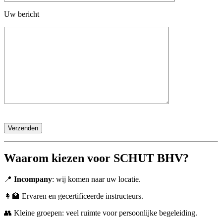
Uw bericht
Gelieve
dit
veld
leeg
te
Waarom kiezen voor SCHUT BHV?
laten.
📍
Incompany
: wij komen naar uw locatie.
👩‍🏫 Ervaren en gecertificeerde instructeurs.
👥 Kleine groepen: veel ruimte voor persoonlijke begeleiding.