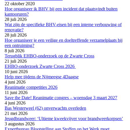
22 oktober 2020
Hoe organiseer ik BHV bij een incident dat plaatsvindt buiten
kantooruren?
28 juli 2026
Wat zijn de specifieke BHV-eisen bij een interne verbouwing of
renovatie?
28 juli 2026
Hoe organiseer je een veilige en doeltreffende verzamelplaats bij
een ontruiming?
8 juli 2026
Terugblik EHBO-onderzoek op de Zwarte Cross
21 juli 2026
EHBO-onderzoek Zwarte Cross 2026
10 juni 2026
Help mee tijdens de Nijmeegse 4Daagse
4 juni 2026
Reanimatie competities 2026
11 juni 2026
Save the Date! Reanimatie congres – woensdag 3 maart 2027
4 juni 2026
Bas Westerweel (62) onverwachts overleden
21 mei 2026
Jeugdbrandweer: ‘Ultieme kweekvijver voor brandweerkorpsen’
3 augustus 2026
Expertbureau Blootstelling aan Stoffen op het Werk moet