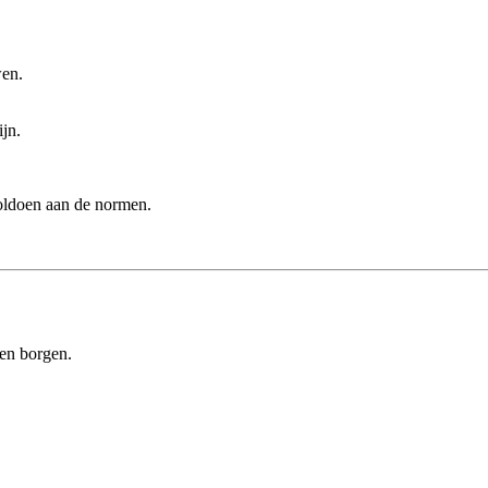
wen.
jn.
voldoen aan de normen.
ten borgen.